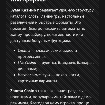
Зума Казино
предлагает удобную структуру
каталога: слоты, лайв-игры, настольные
развлечения и быстрые форматы. Это
помогает быстро находить автоматы по
жанру, провайдеру, волатильности или
доступным бонусным функциям.
Слоты
— классические, видео и
прогрессивные;
Live Casino
— рулетка, блэкджек, баккара с
дилерами;
Настольные игры
— покер, кости,
карточные варианты.
Zooma Casino
также включает разделы с
новинками, популярными тайтлами и демо-
режимом, благодаря чему игрокам проще