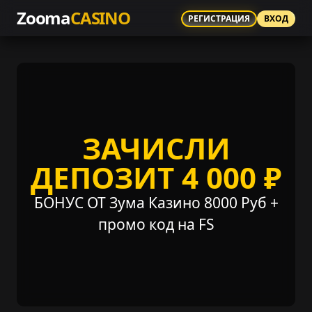
Zooma
CASINO
РЕГИСТРАЦИЯ
ВХОД
ЗАЧИСЛИ
ДЕПОЗИТ 4 000 ₽
БОНУС ОТ Зума Казино 8000 Руб +
промо код на FS