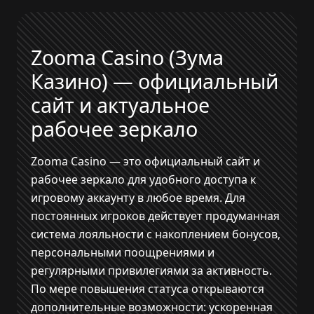
Zooma Casino (Зума
Казино) — официальный
сайт и актуальное
рабочее зеркало
Zooma Casino — это официальный сайт и
рабочее зеркало для удобного доступа к
игровому аккаунту в любое время. Для
постоянных игроков действует продуманная
система лояльности с накоплением бонусов,
персональными поощрениями и
регулярными привилегиями за активность.
По мере повышения статуса открываются
дополнительные возможности: ускоренная